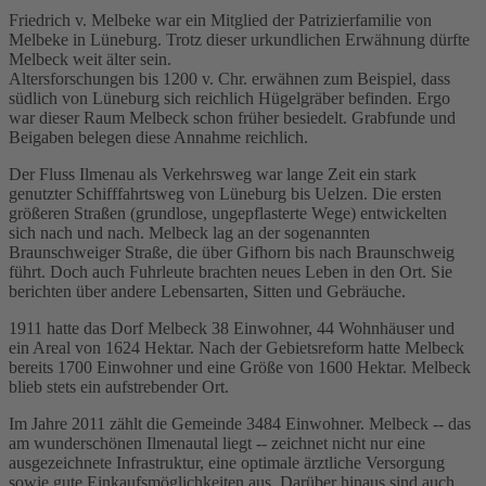
Friedrich v. Melbeke war ein Mitglied der Patrizierfamilie von
Melbeke in Lüneburg. Trotz dieser urkundlichen Erwähnung dürfte
Melbeck weit älter sein.
Altersforschungen bis 1200 v. Chr. erwähnen zum Beispiel, dass
südlich von Lüneburg sich reichlich Hügelgräber befinden. Ergo
war dieser Raum Melbeck schon früher besiedelt. Grabfunde und
Beigaben belegen diese Annahme reichlich.
Der Fluss Ilmenau als Verkehrsweg war lange Zeit ein stark
genutzter Schifffahrtsweg von Lüneburg bis Uelzen. Die ersten
größeren Straßen (grundlose, ungepflasterte Wege) entwickelten
sich nach und nach. Melbeck lag an der sogenannten
Braunschweiger Straße, die über Gifhorn bis nach Braunschweig
führt. Doch auch Fuhrleute brachten neues Leben in den Ort. Sie
berichten über andere Lebensarten, Sitten und Gebräuche.
1911 hatte das Dorf Melbeck 38 Einwohner, 44 Wohnhäuser und
ein Areal von 1624 Hektar. Nach der Gebietsreform hatte Melbeck
bereits 1700 Einwohner und eine Größe von 1600 Hektar. Melbeck
blieb stets ein aufstrebender Ort.
Im Jahre 2011 zählt die Gemeinde 3484 Einwohner. Melbeck -- das
am wunderschönen Ilmenautal liegt -- zeichnet nicht nur eine
ausgezeichnete Infrastruktur, eine optimale ärztliche Versorgung
sowie gute Einkaufsmöglichkeiten aus. Darüber hinaus sind auch